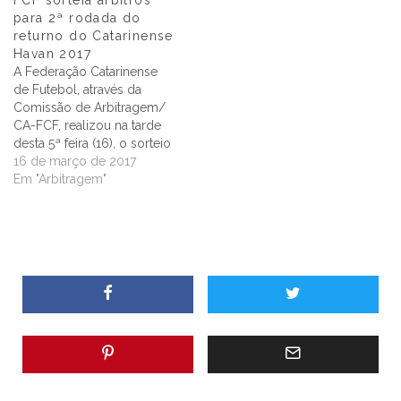
para 2ª rodada do
returno do Catarinense
Havan 2017
A Federação Catarinense
de Futebol, através da
Comissão de Arbitragem/
CA-FCF, realizou na tarde
desta 5ª feira (16), o sorteio
dos árbitros para os jogos
16 de março de 2017
da 2ª rodada da 2ª Fase –
Em "Arbitragem"
Returno do Campeonato
Catarinense Havan 2017.
[advanced_iframe
securitykey="da39a3ee5e6
b4b0d3255bfef95601890af
d80709"
src="http://186.202.186.225
/sisgol/DERW0700_Sortei
o_AoVivo.asp?
SelStart1=2017&SelStop1=20
17&SelStart2=&SelStop2=&S
elStart3=&SelStop3=&SelSta