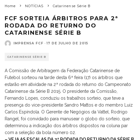
Home
NOTÍCIAS
Catarinense Série B
FCF SORTEIA ÁRBITROS PARA 2ª
RODADA DO RETURNO DO
CATARINENSE SÉRIE B
IMPRENSA FCF
·
17 DE JULHO DE 2015
CATARINENSE SÉRIE B
A Comissão de Arbitragem da Federação Catarinense de
Futebol sorteou na tarde desta 6ª feira (17) os árbitros que
estarão em atividade na 2ª rodada do returno do Campeonato
Catarinense da Série B 2015. O presidente da Comissão,
Fernando Lopes, conduziu os trabalhos sorteio, que teve a
presença do vice-presidente Sandro Mattos e do membro Luiz
Carlos Espíndola. O Gerente de Negógios da Vattel, Rodrigo
Rangel, foi convidado para manusear o globo do sorteio, que
determinou a indicação dos árbitros dispostos na coluna par
com a seleção da bola número 02.
– VEJA AS ESCALAS DA 2ª RODADA DO RETURNO DA SÉRIE B