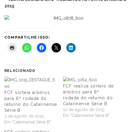
2015
COMPARTILHE ISSO:
RELACIONADO
FCF realiza sorteio de
árbitros para 8ª
FCF sorteia árbitros
rodada do returno do
para 6ª rodada do
Catarinense Série B
returno do Catarinense
10 de agosto de 2015
Série B
Em "Catarinense Série B"
3 de agosto de 2015
Em "Catarinense Série B"
FCF sorteia árbitros