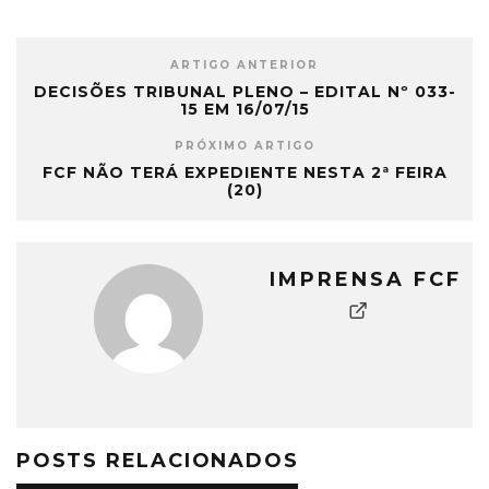
rt4=&SelStop4=&SelStart5=&
SelStop5=&RunReport=Run+
Report" width="100%"
ARTIGO ANTERIOR
height="1880"] O Presidente
DECISÕES TRIBUNAL PLENO – EDITAL Nº 033-
da Comissão de
15 EM 16/07/15
Arbitragem da…
PRÓXIMO ARTIGO
FCF NÃO TERÁ EXPEDIENTE NESTA 2ª FEIRA
(20)
IMPRENSA FCF
POSTS RELACIONADOS