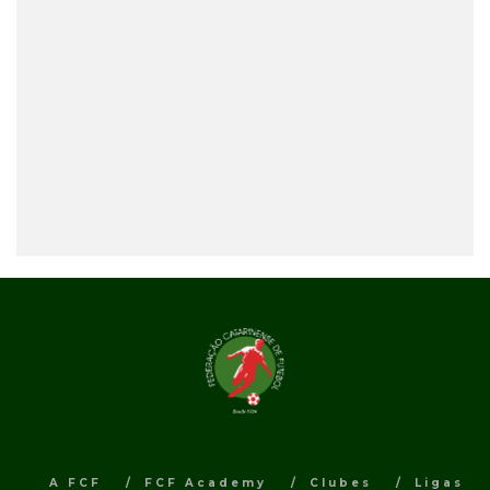
A FCF
FCF Academy
Clubes
Ligas