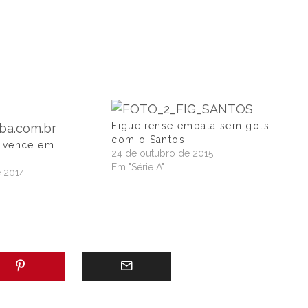
Figueirense empata sem gols
com o Santos
e vence em
24 de outubro de 2015
Em "Série A"
e 2014