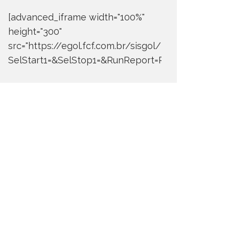
[advanced_iframe width="100%"
height="300"
src="https://egol.fcf.com.br/sisgol/DERW700BDay
SelStart1=&SelStop1=&RunReport=Run+Report"]