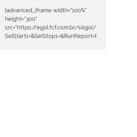
[advanced_iframe width="100%"
height="300"
src="https://egol.fcf.com.br/sisgol/DERW700BDay
SelStart1=&SelStop1=&RunReport=Run+Report"]