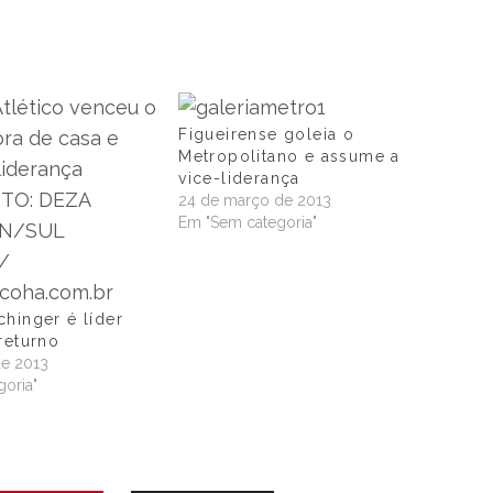
Figueirense goleia o
Metropolitano e assume a
vice-liderança
24 de março de 2013
Em "Sem categoria"
hinger é líder
returno
de 2013
oria"