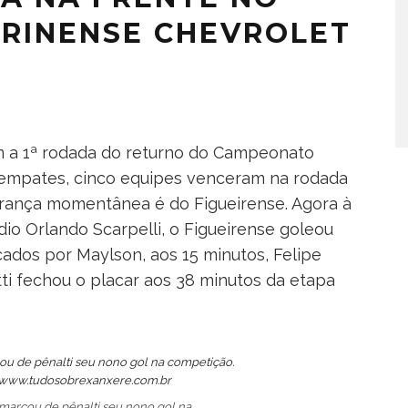
RINENSE CHEVROLET
m a 1ª rodada do returno do Campeonato
 empates, cinco equipes venceram na rodada
erança momentânea é do Figueirense. Agora à
dio Orlando Scarpelli, o Figueirense goleou
cados por Maylson, aos 15 minutos, Felipe
ti fechou o placar aos 38 minutos da etapa
l marcou de pênalti seu nono gol na