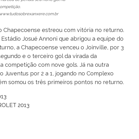
ompetição.
/ www.tudosobrexanxere.com.br
ão Chapecoense estreou com vitória no returno.
 Estádio Josué Annoni que abrigou a equipe do
urno, a Chapecoense venceu o Joinville, por 3
segundo e o terceiro gol da virada da
da competição com nove gols. Já na outra
 o Juventus por 2 a 1, jogando no Complexo
m somou os três primeiros pontos no returno.
013
ROLET 2013