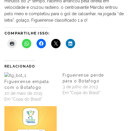
minutos do 2º tempo, Fabinho arrancou pela direita em
velocidade e cruzou rasteiro, o centroavante Marcão entrou
pelo meio e completou para o gol de calcanhar, na jogada “de
letra”, golaço, Figueirense classificado 1 a 0!
COMPARTILHE ISSO:
RELACIONADO
Figueirense perde
para o Botafogo
Figueirense empata
3 de julho de 2013
com o Botafogo
Em "Copa do Brasil"
20 de maio de 2015
Em "Copa do Brasil"