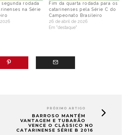
a segunda rodada
Fim da quarta rodada para os
arinenses na Série
catarinenses pela Série C do
eiro
Campeonato Brasileiro
e 2026
26 de abril de 2026
"
Em "destaque"
PRÓXIMO ARTIGO
BARROSO MANTÉM
VANTAGEM E TUBARÃO
VENCE O CLÁSSICO NO
CATARINENSE SÉRIE B 2016