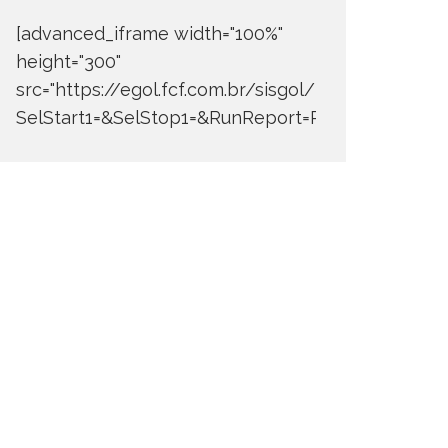
[advanced_iframe width="100%"
height="300"
src="https://egol.fcf.com.br/sisgol/DERW700BDay
SelStart1=&SelStop1=&RunReport=Run+Report"]