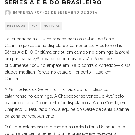
SÉRIES A E B DO BRASILEIRO
IMPRENSA FCF
·
23 DE SETEMBRO DE 2024
DESTAQUE
FCF
NOTÍCIAS
Foi encerrada mais uma rodada para os clubes de Santa
Catarina que estão na disputa do Campeonato Brasileiro das
Séries A e B. O Criciúma entrou em campo no domingo (22/09),
em partida da 27ª rodada da primeira divisão. A equipe
criciumense ficou no empate em 0 a 0 contra o Athletico-PR. Os
clubes mediram forças no estádio Heriberto Hülse, em
Criciúma.
A 28ª rodada da Série B foi marcada por um clássico
catarinense no domingo. A Chapecoense venceu o Avaí pelo
placar de 1 a 0. O confronto foi disputado na Arena Condá, em
Chapecó. O resultado tirou a equipe do Oeste de Santa Catarina
da zona de rebaixamento.
O último catarinense em campo na rodada foi o Brusque, que
voltou a vencer na Série B. O time brusquense recebeu o