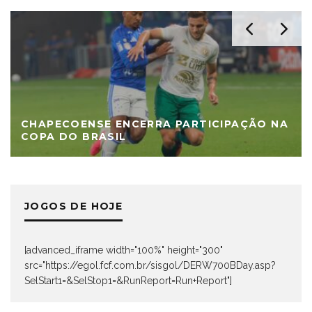
CHAPECOENSE ENCERRA PARTICIPAÇÃO NA
COPA DO BRASIL
JOGOS DE HOJE
[advanced_iframe width="100%" height="300"
src="https://egol.fcf.com.br/sisgol/DERW700BDay.asp?
SelStart1=&SelStop1=&RunReport=Run+Report"]