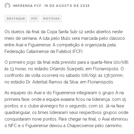
IMPRENSA FCF
·
19 DE AGOSTO DE 2025
DESTAQUE
FCF
NOTÍCIAS
Os duelos da final da Copa Santa Sub-12 serão abertos neste
meio de semana. A luta pelo título será marcada pelo clássico
entre Avaí e Figueirense. A competição é organizada pela
Federação Catarinense de Futebol (FCF).
O primeiro jogo da final está previsto para a quarta-feira (20/08),
às 13 horas, no estádio Orlando Scarpelli, em Florianópolis. O
confronto de volta ocorrerá no sábado (06/09), às 13h30min,
no estádio Dr. Aderbal Ramos da Silva, em Florianópolis.
As equipes do Avaí e do Figueirense integraram o grupo A na
primeira fase, onde a equipe avaiana ficou na liderança, com 15
pontos, e o clube alvinegro foi o segundo, com 10. Já na fase
quadrangular, os times lideraram seus respectivos grupos onde
conquistaram nove pontos. Para chegar na final, o Avaí eliminou
o NFC e o Figueirense deixou a Chapecoense pelo caminho.