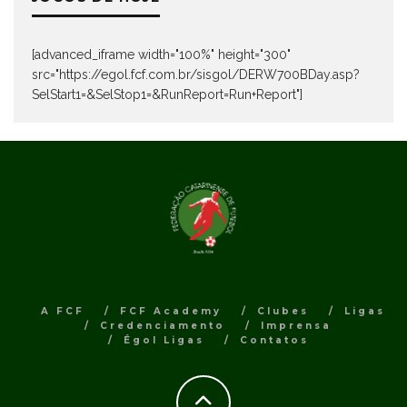
[advanced_iframe width="100%" height="300"
src="https://egol.fcf.com.br/sisgol/DERW700BDay.asp?
SelStart1=&SelStop1=&RunReport=Run+Report"]
A FCF
FCF Academy
Clubes
Ligas
Credenciamento
Imprensa
Égol Ligas
Contatos