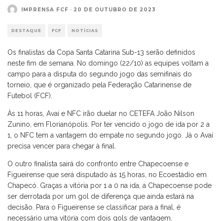
IMPRENSA FCF
·
20 DE OUTUBRO DE 2023
DESTAQUE
FCF
NOTÍCIAS
Os finalistas da Copa Santa Catarina Sub-13 serão definidos
neste fim de semana. No domingo (22/10) as equipes voltam a
campo para a disputa do segundo jogo das semifinais do
torneio, que é organizado pela Federação Catarinense de
Futebol (FCF).
Às 11 horas, Avaí e NFC irão duelar no CETEFA João Nilson
Zunino, em Florianópolis. Por ter vencido o jogo de ida por 2 a
1, o NFC tem a vantagem do empate no segundo jogo. Já o Avaí
precisa vencer para chegar à final.
O outro finalista sairá do confronto entre Chapecoense e
Figueirense que será disputado às 15 horas, no Ecoestádio em
Chapecó. Graças a vitória por 1 a 0 na ida, a Chapecoense pode
ser derrotada por um gol de diferença que ainda estará na
decisão. Para o Figueirense se classificar para a final, é
necessário uma vitória com dois gols de vantagem.