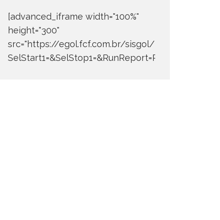
[advanced_iframe width="100%"
height="300"
src="https://egol.fcf.com.br/sisgol/DERW700BDay
SelStart1=&SelStop1=&RunReport=Run+Report"]