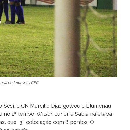
soria de Imprensa CFC
Sesi, o CN Marcílio Dias goleou o Blumenau
i no 1º tempo, Wilson Júnor e Sabiá na etapa
ias, que 3ª colocação com 8 pontos. O