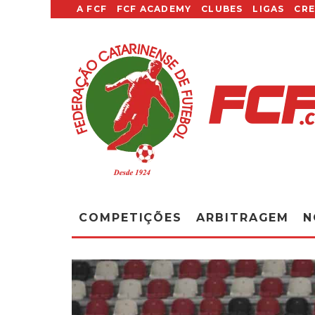
A FCF
FCF ACADEMY
CLUBES
LIGAS
CR
COMPETIÇÕES
ARBITRAGEM
N