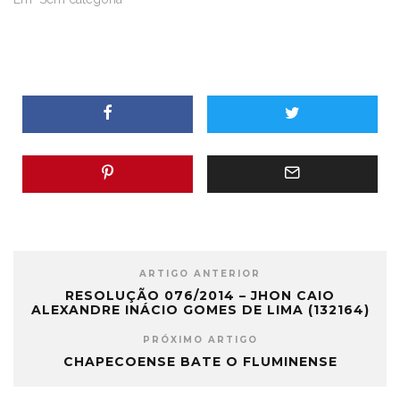
no Estádio Renato Silveira,
o Guarani superou o
Blumenau por 2 a 0. Os
gols foram anotados um
em…
ARTIGO ANTERIOR
RESOLUÇÃO 076/2014 – JHON CAIO
ALEXANDRE INÁCIO GOMES DE LIMA (132164)
PRÓXIMO ARTIGO
CHAPECOENSE BATE O FLUMINENSE