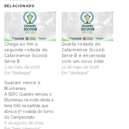
RELACIONADO
Chega ao fim a
Quarta rodada do
segunda rodada do
Catarinense Sicoob
Catarinense Sicoob
Série B é encerrada
Série B
com um novo líder
3 de maio de 2026
12 de maio de 2026
Em "destaque"
Em "destaque"
Guarani vence o
Blumenau
A SERC Guarani venceu o
Blumenau na noite desta 4
feira (06) na partida que
abriu a 5ª rodada do turno
do Campeonato
Catarinense da Série B
6 de agosto de 2014
2014. Jogando em Palhoça,
Em "Sem categoria"