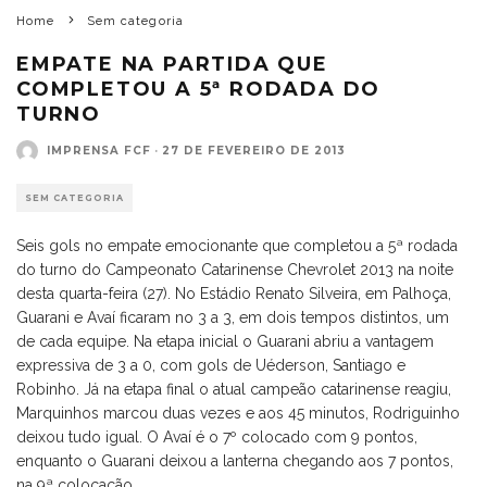
Home
Sem categoria
EMPATE NA PARTIDA QUE
COMPLETOU A 5ª RODADA DO
TURNO
IMPRENSA FCF
·
27 DE FEVEREIRO DE 2013
SEM CATEGORIA
Seis gols no empate emocionante que completou a 5ª rodada
do turno do Campeonato Catarinense Chevrolet 2013 na noite
desta quarta-feira (27). No Estádio Renato Silveira, em Palhoça,
Guarani e Avaí ficaram no 3 a 3, em dois tempos distintos, um
de cada equipe. Na etapa inicial o Guarani abriu a vantagem
expressiva de 3 a 0, com gols de Uéderson, Santiago e
Robinho. Já na etapa final o atual campeão catarinense reagiu,
Marquinhos marcou duas vezes e aos 45 minutos, Rodriguinho
deixou tudo igual. O Avaí é o 7º colocado com 9 pontos,
enquanto o Guarani deixou a lanterna chegando aos 7 pontos,
na 9ª colocação.