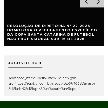
RESOLUÇÃO DE DIRETORIA Nº 22-2026 –
HOMOLOGA O REGULAMENTO ESPECÍFICO
DA COPA SANTA CATARINA DE FUTEBOL
NÃO PROFISSIONAL SUB-16 DE 2026.
JOGOS DE HOJE
[advanced_iframe width="100%" height="300"
src="https://egol.fcf.com.br/sisgol/DERW700BDay.asp?
SelStart1=&SelStop1=&RunReport=Run+Report"]