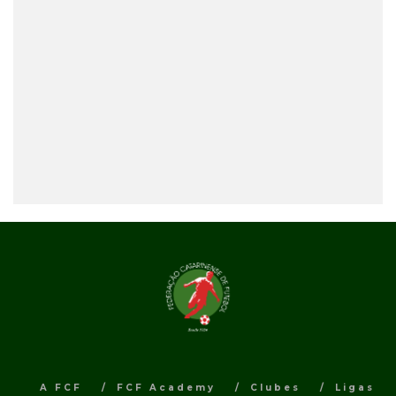
A FCF
FCF Academy
Clubes
Ligas