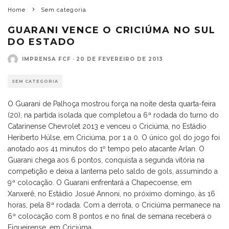
Home
Sem categoria
GUARANI VENCE O CRICIÚMA NO SUL
DO ESTADO
IMPRENSA FCF
·
20 DE FEVEREIRO DE 2013
SEM CATEGORIA
O Guarani de Palhoça mostrou força na noite desta quarta-feira
(20), na partida isolada que completou a 6ª rodada do turno do
Catarinense Chevrolet 2013 e venceu o Criciúma, no Estádio
Heriberto Hülse, em Criciúma, por 1 a 0. O único gol do jogo foi
anotado aos 41 minutos do 1º tempo pelo atacante Arlan. O
Guarani chega aos 6 pontos, conquista a segunda vitória na
competição e deixa a lanterna pelo saldo de gols, assumindo a
9ª colocação. O Guarani enfrentará a Chapecoense, em
Xanxerê, no Estádio Josué Annoni, no próximo domingo, às 16
horas, pela 8ª rodada. Com a derrota, o Criciúma permanece na
6ª colocação com 8 pontos e no final de semana receberá o
Figueirense, em Criciúma.