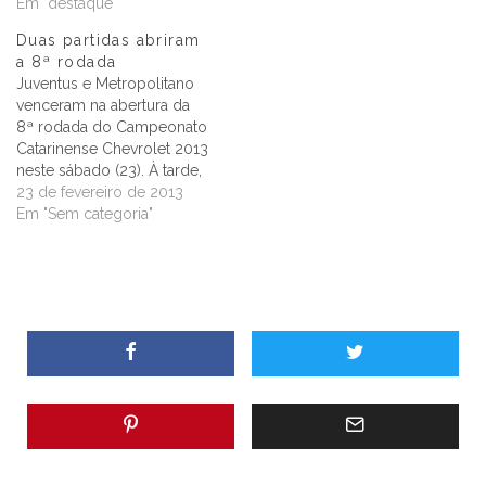
Em "destaque"
Duas partidas abriram
a 8ª rodada
Juventus e Metropolitano
venceram na abertura da
8ª rodada do Campeonato
Catarinense Chevrolet 2013
neste sábado (23). À tarde,
jogando em Jaraguá do
23 de fevereiro de 2013
Sul, no Estádio João
Em "Sem categoria"
Marcatto, na partida que
contou com a presença do
Presidente da FCF, Dr.
Delfim Pádua Peixoto Filho,
o Juventus venceu o
Joinville por…