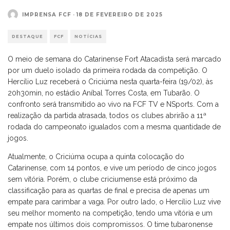
IMPRENSA FCF
·
18 DE FEVEREIRO DE 2025
DESTAQUE
FCF
NOTÍCIAS
O meio de semana do Catarinense Fort Atacadista será marcado
por um duelo isolado da primeira rodada da competição. O
Hercílio Luz receberá o Criciúma nesta quarta-feira (19/02), às
20h30min, no estádio Aníbal Torres Costa, em Tubarão. O
confronto será transmitido ao vivo na FCF TV e NSports. Com a
realização da partida atrasada, todos os clubes abrirão a 11ª
rodada do campeonato igualados com a mesma quantidade de
jogos.
Atualmente, o Criciúma ocupa a quinta colocação do
Catarinense, com 14 pontos, e vive um período de cinco jogos
sem vitória. Porém, o clube criciumense está próximo da
classificação para as quartas de final e precisa de apenas um
empate para carimbar a vaga. Por outro lado, o Hercílio Luz vive
seu melhor momento na competição, tendo uma vitória e um
empate nos últimos dois compromissos. O time tubaronense