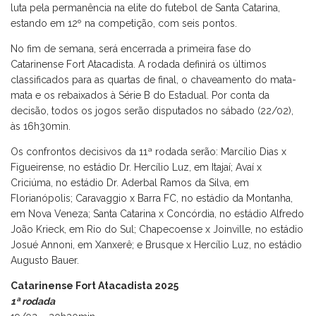
luta pela permanência na elite do futebol de Santa Catarina,
estando em 12º na competição, com seis pontos.
No fim de semana, será encerrada a primeira fase do
Catarinense Fort Atacadista. A rodada definirá os últimos
classificados para as quartas de final, o chaveamento do mata-
mata e os rebaixados à Série B do Estadual. Por conta da
decisão, todos os jogos serão disputados no sábado (22/02),
às 16h30min.
Os confrontos decisivos da 11ª rodada serão: Marcílio Dias x
Figueirense, no estádio Dr. Hercílio Luz, em Itajaí; Avaí x
Criciúma, no estádio Dr. Aderbal Ramos da Silva, em
Florianópolis; Caravaggio x Barra FC, no estádio da Montanha,
em Nova Veneza; Santa Catarina x Concórdia, no estádio Alfredo
João Krieck, em Rio do Sul; Chapecoense x Joinville, no estádio
Josué Annoni, em Xanxerê; e Brusque x Hercílio Luz, no estádio
Augusto Bauer.
Catarinense Fort Atacadista 2025
1ª rodada