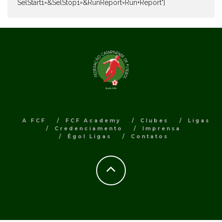
SelStart1=&SelStop1=&RunReport=Run+Report"]
A FCF
FCF Academy
Clubes
Ligas
Credenciamento
Imprensa
Égol Ligas
Contatos