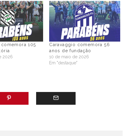
e comemora 105
Caravaggio comemora 56
tória
anos de fundação
e 2026
10 de maio de 2026
"
Em "destaque"