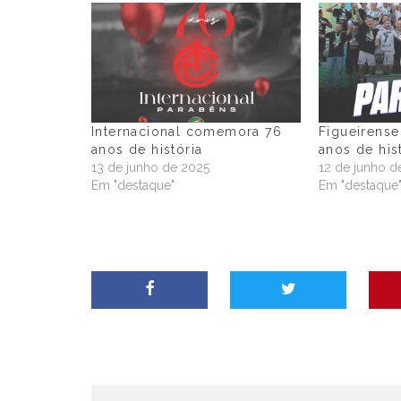
Internacional comemora 76
Figueirens
anos de história
anos de his
13 de junho de 2025
12 de junho d
Em "destaque"
Em "destaque