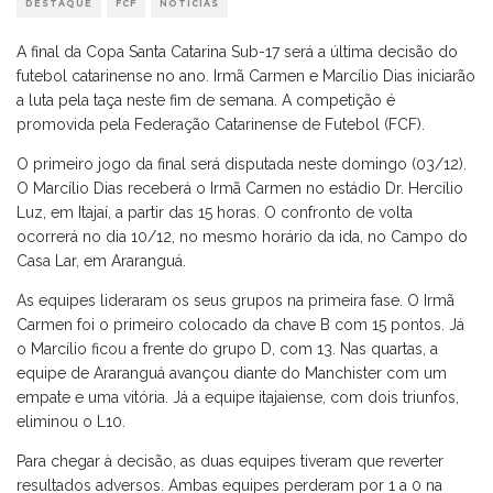
DESTAQUE
FCF
NOTÍCIAS
A final da Copa Santa Catarina Sub-17 será a última decisão do
futebol catarinense no ano. Irmã Carmen e Marcílio Dias iniciarão
a luta pela taça neste fim de semana. A competição é
promovida pela Federação Catarinense de Futebol (FCF).
O primeiro jogo da final será disputada neste domingo (03/12).
O Marcílio Dias receberá o Irmã Carmen no estádio Dr. Hercílio
Luz, em Itajaí, a partir das 15 horas. O confronto de volta
ocorrerá no dia 10/12, no mesmo horário da ida, no Campo do
Casa Lar, em Araranguá.
As equipes lideraram os seus grupos na primeira fase. O Irmã
Carmen foi o primeiro colocado da chave B com 15 pontos. Já
o Marcílio ficou a frente do grupo D, com 13. Nas quartas, a
equipe de Araranguá avançou diante do Manchister com um
empate e uma vitória. Já a equipe itajaiense, com dois triunfos,
eliminou o L10.
Para chegar à decisão, as duas equipes tiveram que reverter
resultados adversos. Ambas equipes perderam por 1 a 0 na