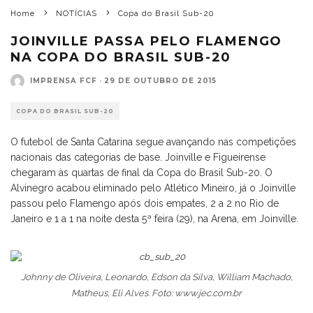
Home
NOTÍCIAS
Copa do Brasil Sub-20
JOINVILLE PASSA PELO FLAMENGO
NA COPA DO BRASIL SUB-20
IMPRENSA FCF
·
29 DE OUTUBRO DE 2015
COPA DO BRASIL SUB-20
O futebol de Santa Catarina segue avançando nas competições
nacionais das categorias de base. Joinville e Figueirense
chegaram às quartas de final da Copa do Brasil Sub-20. O
Alvinegro acabou eliminado pelo Atlético Mineiro, já o Joinville
passou pelo Flamengo após dois empates, 2 a 2 no Rio de
Janeiro e 1 a 1 na noite desta 5ª feira (29), na Arena, em Joinville.
Johnny de Oliveira, Leonardo, Edson da Silva, William Machado,
Matheus, Eli Alves. Foto: www.jec.com.br