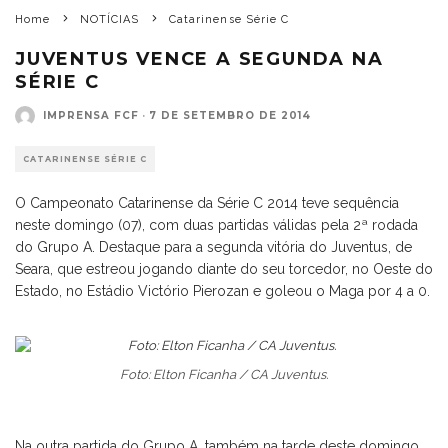
Home
NOTÍCIAS
Catarinense Série C
JUVENTUS VENCE A SEGUNDA NA
SÉRIE C
IMPRENSA FCF
·
7 DE SETEMBRO DE 2014
CATARINENSE SÉRIE C
O Campeonato Catarinense da Série C 2014 teve sequência
neste domingo (07), com duas partidas válidas pela 2ª rodada
do Grupo A. Destaque para a segunda vitória do Juventus, de
Seara, que estreou jogando diante do seu torcedor, no Oeste do
Estado, no Estádio Victório Pierozan e goleou o Maga por 4 a 0.
Foto: Elton Ficanha / CA Juventus.
Na outra partida do Grupo A, também na tarde deste domingo,