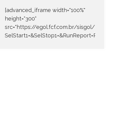
[advanced_iframe width="100%"
height="300"
src="https://egol.fcf.com.br/sisgol/DERW700BDay
SelStart1=&SelStop1=&RunReport=Run+Report"]