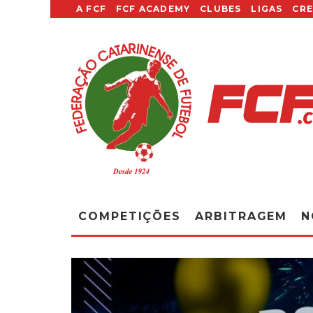
A FCF
FCF ACADEMY
CLUBES
LIGAS
CR
COMPETIÇÕES
ARBITRAGEM
N