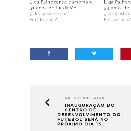
Liga Palhocense comemora
Liga Palho
31 anos de fundação
33 anos de 
9 de agosto de 2022
9 de agosto 
Em "destaque"
Em "destaque
ARTIGO ANTERIOR
INAUGURAÇÃO DO
CENTRO DE
DESENVOLVIMENTO DO
FUTEBOL SERÁ NO
PRÓXIMO DIA 15