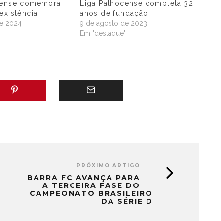
cense comemora
Liga Palhocense completa 32
existência
anos de fundação
de 2024
9 de agosto de 2023
"
Em "destaque"
PRÓXIMO ARTIGO
BARRA FC AVANÇA PARA
A TERCEIRA FASE DO
CAMPEONATO BRASILEIRO
DA SÉRIE D