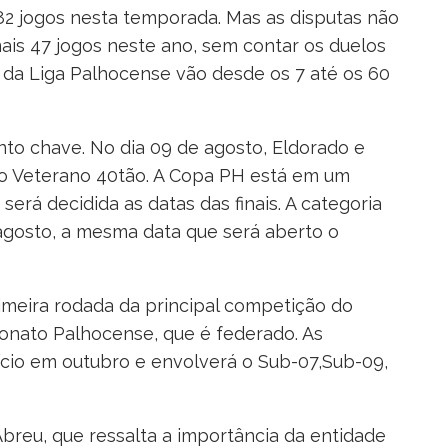
s 82 jogos nesta temporada. Mas as disputas não
ais 47 jogos neste ano, sem contar os duelos
 da Liga Palhocense vão desde os 7 até os 60
o chave. No dia 09 de agosto, Eldorado e
do Veterano 40tão. A Copa PH está em um
rá decidida as datas das finais. A categoria
e agosto, a mesma data que será aberto o
imeira rodada da principal competição do
eonato Palhocense, que é federado. As
ício em outubro e envolverá o Sub-07,Sub-09,
breu, que ressalta a importância da entidade