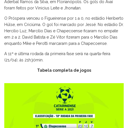
Aderbal Ramos da Silva, em Florianópolis. Os gols do Avaí
foram feitos por Vinicius Leite e Jhonatan.
O Próspera venceu o Figueirense por 1 a 0, no estádio Heriberto
Hülse, em Criciúma. O gol foi marcado por Jessé. No estádio Dr.
Hercílio Luz, Marcílio Dias e Chapecoense ficaram no empate
em 2 a 2. David Batista e Zé Vitor fizeram para o Marcílio Dias
enquanto Mike e Perotti marcaram para a Chapecoense.
A 11ª e última rodada da primeira fase será na quarta-feira
(21/04), às 21h30min.
Tabela completa de jogos