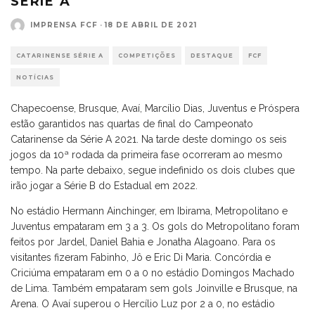
SÉRIE A
IMPRENSA FCF
·
18 DE ABRIL DE 2021
CATARINENSE SÉRIE A
COMPETIÇÕES
DESTAQUE
FCF
NOTÍCIAS
Chapecoense, Brusque, Avaí, Marcílio Dias, Juventus e Próspera
estão garantidos nas quartas de final do Campeonato
Catarinense da Série A 2021. Na tarde deste domingo os seis
jogos da 10ª rodada da primeira fase ocorreram ao mesmo
tempo. Na parte debaixo, segue indefinido os dois clubes que
irão jogar a Série B do Estadual em 2022.
No estádio Hermann Ainchinger, em Ibirama, Metropolitano e
Juventus empataram em 3 a 3. Os gols do Metropolitano foram
feitos por Jardel, Daniel Bahia e Jonatha Alagoano. Para os
visitantes fizeram Fabinho, Jô e Eric Di Maria. Concórdia e
Criciúma empataram em 0 a 0 no estádio Domingos Machado
de Lima. Também empataram sem gols Joinville e Brusque, na
Arena. O Avaí superou o Hercílio Luz por 2 a 0, no estádio