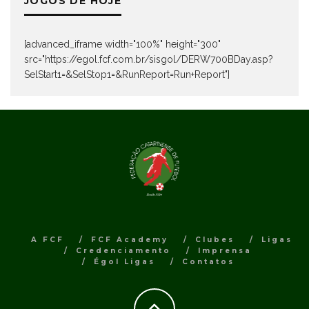
JOGOS DE HOJE
[advanced_iframe width="100%" height="300"
src="https://egol.fcf.com.br/sisgol/DERW700BDay.asp?
SelStart1=&SelStop1=&RunReport=Run+Report"]
A FCF
FCF Academy
Clubes
Ligas
Credenciamento
Imprensa
Égol Ligas
Contatos