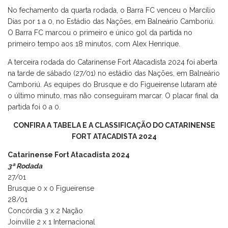
No fechamento da quarta rodada, o Barra FC venceu o Marcílio
Dias por 1 a 0, no Estádio das Nações, em Balneário Camboriú.
O Barra FC marcou o primeiro e único gol da partida no
primeiro tempo aos 18 minutos, com Alex Henrique.
A terceira rodada do Catarinense Fort Atacadista 2024 foi aberta
na tarde de sábado (27/01) no estádio das Nações, em Balneário
Camboriú. As equipes do Brusque e do Figueirense lutaram até
o último minuto, mas não conseguiram marcar. O placar final da
partida foi 0 a 0.
CONFIRA A
TABELA
E A
CLASSIFICAÇÃO
DO CATARINENSE
FORT ATACADISTA 2024
Catarinense Fort Atacadista 2024
3ª Rodada
27/01
Brusque 0 x 0 Figueirense
28/01
Concórdia 3 x 2 Nação
Joinville 2 x 1 Internacional