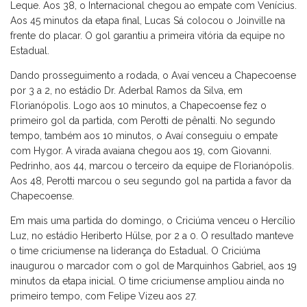
Leque. Aos 38, o Internacional chegou ao empate com Venícius.
Aos 45 minutos da etapa final, Lucas Sá colocou o Joinville na
frente do placar. O gol garantiu a primeira vitória da equipe no
Estadual.
Dando prosseguimento a rodada, o Avaí venceu a Chapecoense
por 3 a 2, no estádio Dr. Aderbal Ramos da Silva, em
Florianópolis. Logo aos 10 minutos, a Chapecoense fez o
primeiro gol da partida, com Perotti de pênalti. No segundo
tempo, também aos 10 minutos, o Avaí conseguiu o empate
com Hygor. A virada avaiana chegou aos 19, com Giovanni.
Pedrinho, aos 44, marcou o terceiro da equipe de Florianópolis.
Aos 48, Perotti marcou o seu segundo gol na partida a favor da
Chapecoense.
Em mais uma partida do domingo, o Criciúma venceu o Hercílio
Luz, no estádio Heriberto Hülse, por 2 a 0. O resultado manteve
o time criciumense na liderança do Estadual. O Criciúma
inaugurou o marcador com o gol de Marquinhos Gabriel, aos 19
minutos da etapa inicial. O time criciumense ampliou ainda no
primeiro tempo, com Felipe Vizeu aos 27.