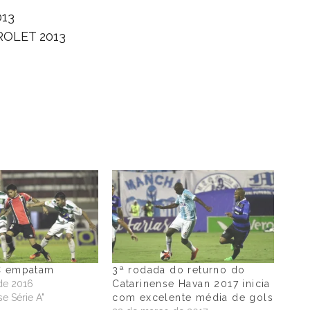
013
ROLET 2013
C empatam
3ª rodada do returno do
de 2016
Catarinense Havan 2017 inicia
e Série A"
com excelente média de gols