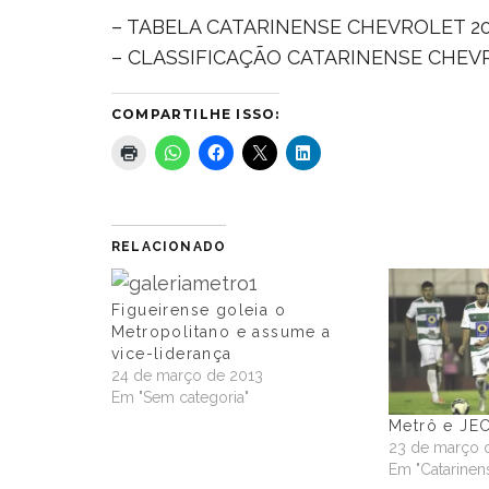
– TABELA CATARINENSE CHEVROLET 2
– CLASSIFICAÇÃO CATARINENSE CHEV
COMPARTILHE ISSO:
RELACIONADO
Figueirense goleia o
Metropolitano e assume a
vice-liderança
24 de março de 2013
Em "Sem categoria"
Metrô e JE
23 de março 
Em "Catarinens