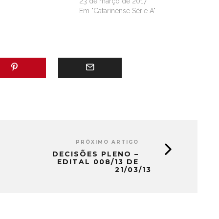
23 de março de 2017
Em "Catarinense Série A"
PRÓXIMO ARTIGO
DECISÕES PLENO –
EDITAL 008/13 DE
21/03/13