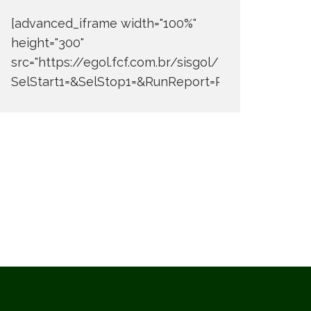
[advanced_iframe width="100%"
height="300"
src="https://egol.fcf.com.br/sisgol/DERW700BDay
SelStart1=&SelStop1=&RunReport=Run+Report"]