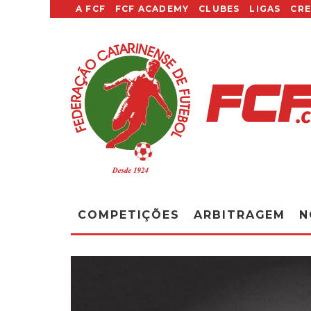
A FCF
FCF ACADEMY
CLUBES
LIGAS
CR
COMPETIÇÕES
ARBITRAGEM
N