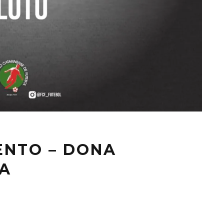
ENTO – DONA
RA