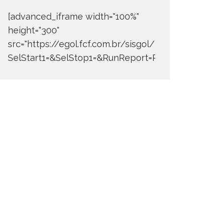
[advanced_iframe width="100%"
height="300"
src="https://egol.fcf.com.br/sisgol/DERW700BDay
SelStart1=&SelStop1=&RunReport=Run+Report"]