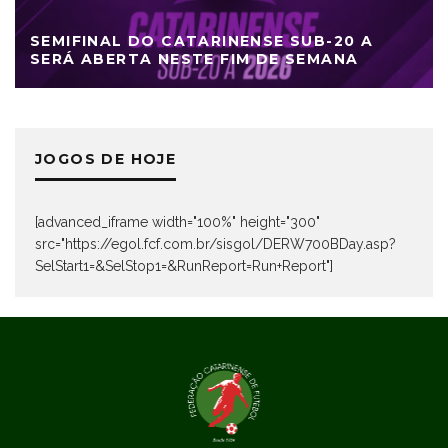
SEMIFINAL DO CATARINENSE SUB-20 A
SERÁ ABERTA NESTE FIM DE SEMANA
JOGOS DE HOJE
[advanced_iframe width="100%" height="300"
src="https://egol.fcf.com.br/sisgol/DERW700BDay.asp?
SelStart1=&SelStop1=&RunReport=Run+Report"]