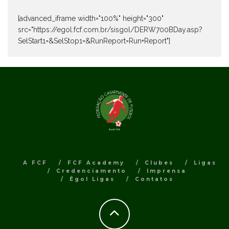
[advanced_iframe width="100%" height="300"
src="https://egol.fcf.com.br/sisgol/DERW700BDay.asp?
SelStart1=&SelStop1=&RunReport=Run+Report"]
A FCF
FCF Academy
Clubes
Ligas
Credenciamento
Imprensa
Égol Ligas
Contatos