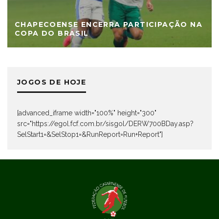
CHAPECOENSE ENCERRA PARTICIPAÇÃO NA
COPA DO BRASIL
JOGOS DE HOJE
[advanced_iframe width="100%" height="300"
src="https://egol.fcf.com.br/sisgol/DERW700BDay.asp?
SelStart1=&SelStop1=&RunReport=Run+Report"]