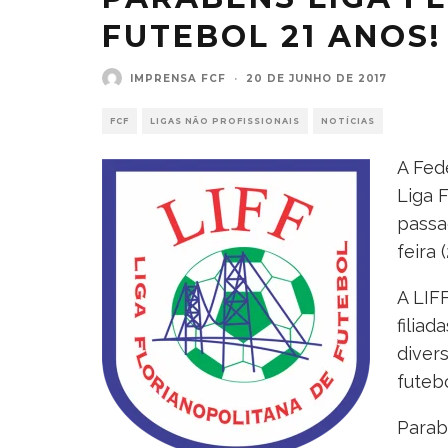
FUTEBOL 21 ANOS!
IMPRENSA FCF
·
20 DE JUNHO DE 2017
FCF
LIGAS NÃO PROFISSIONAIS
NOTÍCIAS
A Fed
Liga 
passa
feira (
A LIF
filia
diver
futebo
Parab