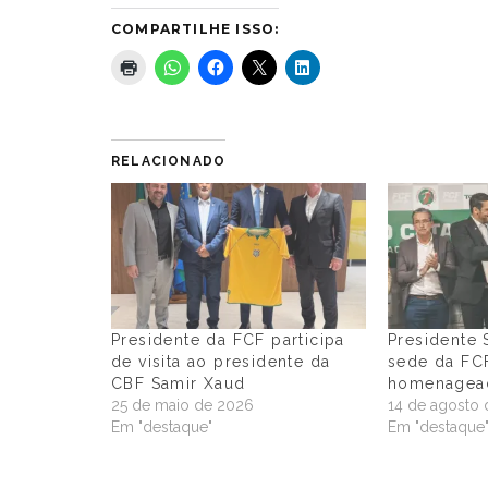
COMPARTILHE ISSO:
RELACIONADO
Presidente da FCF participa
Presidente 
de visita ao presidente da
sede da FC
CBF Samir Xaud
homenagea
25 de maio de 2026
14 de agosto 
Em "destaque"
Em "destaque