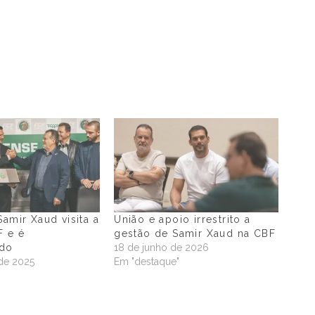
Samir Xaud visita a
União e apoio irrestrito a
F e é
gestão de Samir Xaud na CBF
do
18 de junho de 2026
de 2025
Em "destaque"
"