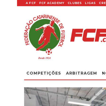
A FCF
FCF ACADEMY
CLUBES
LIGAS
CR
COMPETIÇÕES
ARBITRAGEM
N