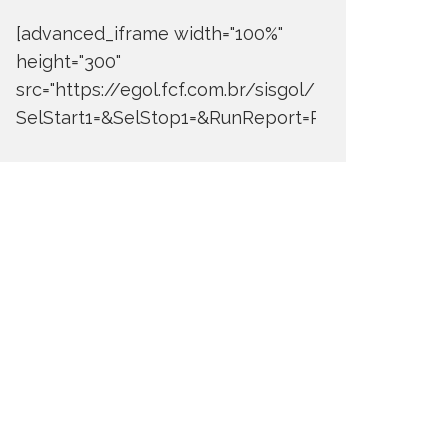
[advanced_iframe width="100%"
height="300"
src="https://egol.fcf.com.br/sisgol/DERW700BDay
SelStart1=&SelStop1=&RunReport=Run+Report"]