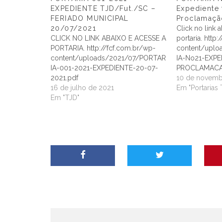
EXPEDIENTE TJD/Fut./SC –
Expediente 
FERIADO MUNICIPAL
Proclamaçã
20/07/2021
Click no link 
CLICK NO LINK ABAIXO E ACESSE A
portaria. http
PORTARIA. http://fcf.com.br/wp-
content/upl
content/uploads/2021/07/PORTAR
IA-No21-EXP
IA-001-2021-EXPEDIENTE-20-07-
PROCLAMACA
2021.pdf
REPUBLICA.pd
10 de novemb
16 de julho de 2021
Em "Portarias
Em "TJD"