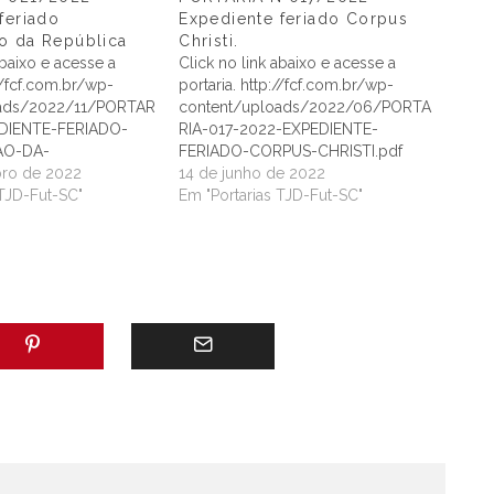
feriado
Expediente feriado Corpus
o da República
Christi.
abaixo e acesse a
Click no link abaixo e acesse a
://fcf.com.br/wp-
portaria. http://fcf.com.br/wp-
oads/2022/11/PORTAR
content/uploads/2022/06/PORTA
EDIENTE-FERIADO-
RIA-017-2022-EXPEDIENTE-
O-DA-
FERIADO-CORPUS-CHRISTI.pdf
f
ro de 2022
14 de junho de 2022
 TJD-Fut-SC"
Em "Portarias TJD-Fut-SC"