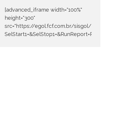
[advanced_iframe width="100%"
height="300"
src="https://egol.fcf.com.br/sisgol/DERW700BDay
SelStart1=&SelStop1=&RunReport=Run+Report"]