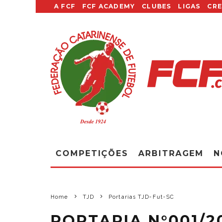
A FCF
FCF ACADEMY
CLUBES
LIGAS
CR
COMPETIÇÕES
ARBITRAGEM
N
Home
TJD
Portarias TJD-Fut-SC
PORTARIA N°001/2