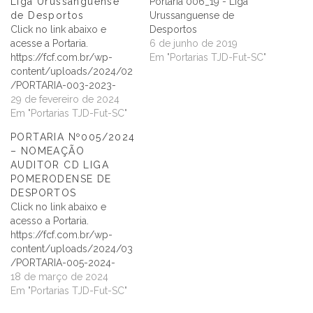
Liga Urussanguense
Portaria 006_19 - Liga
de Desportos
Urussanguense de
Click no link abaixo e
Desportos
acesse a Portaria.
6 de junho de 2019
https://fcf.com.br/wp-
Em "Portarias TJD-Fut-SC"
content/uploads/2024/02
/PORTARIA-003-2023-
COMISSAO-LUD.pdf
29 de fevereiro de 2024
Em "Portarias TJD-Fut-SC"
PORTARIA Nº005/2024
– NOMEAÇÃO
AUDITOR CD LIGA
POMERODENSE DE
DESPORTOS
Click no link abaixo e
acesso a Portaria.
https://fcf.com.br/wp-
content/uploads/2024/03
/PORTARIA-005-2024-
COMISSAO-LPD.pdf
18 de março de 2024
Em "Portarias TJD-Fut-SC"