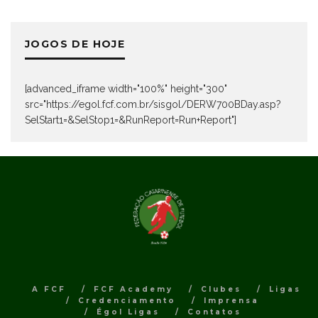
JOGOS DE HOJE
[advanced_iframe width="100%" height="300"
src="https://egol.fcf.com.br/sisgol/DERW700BDay.asp?
SelStart1=&SelStop1=&RunReport=Run+Report"]
A FCF
FCF Academy
Clubes
Ligas
Credenciamento
Imprensa
Égol Ligas
Contatos