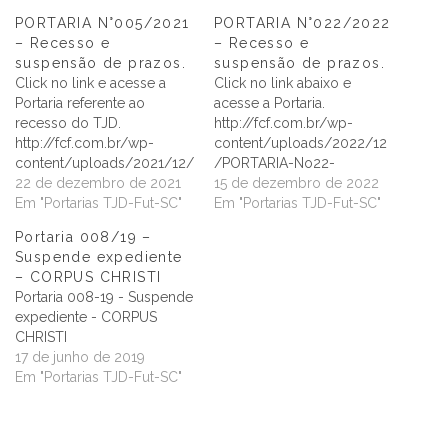
PORTARIA N°005/2021
PORTARIA N°022/2022
– Recesso e
– Recesso e
suspensão de prazos.
suspensão de prazos.
Click no link e acesse a
Click no link abaixo e
Portaria referente ao
acesse a Portaria.
recesso do TJD.
http://fcf.com.br/wp-
http://fcf.com.br/wp-
content/uploads/2022/12
content/uploads/2021/12/
/PORTARIA-No22-
PORTARIA-No-005-2021-
22 de dezembro de 2021
RECESSO-TJD-FCF-
15 de dezembro de 2022
Recesso-e-suspensao-de-
Em "Portarias TJD-Fut-SC"
ASSINADA.pdf
Em "Portarias TJD-Fut-SC"
prazos.pdf
Portaria 008/19 –
Suspende expediente
– CORPUS CHRISTI
Portaria 008-19 - Suspende
expediente - CORPUS
CHRISTI
17 de junho de 2019
Em "Portarias TJD-Fut-SC"