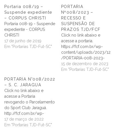
Portaria 008/19 –
PORTARIA
Suspende expediente
Nº008/2023 –
– CORPUS CHRISTI
RECESSO E
Portaria 008-19 - Suspende
SUSPENSÃO DE
expediente - CORPUS
PRAZOS TJD/FCF
CHRISTI
Click no link abaixo e
17 de junho de 2019
acesse a portaria.
Em "Portarias TJD-Fut-SC"
https://fcf.com.br/wp-
content/uploads/2023/12
/PORTARIA-008-2023-
RECESSO-TJD.pdf
15 de dezembro de 2023
Em "Portarias TJD-Fut-SC"
PORTARIA N°008/2022
– S. C. JARAGUA
Click no link abaixo e
acesse a Portaria
revogando o Parcelamento
do Sport Club Jaraguá.
http://fcf.com.br/wp-
content/uploads/2022/03
17 de março de 2022
/PORTARIA-008-2022-
Em "Portarias TJD-Fut-SC"