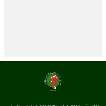
A FCF
FCF Academy
Clubes
Ligas