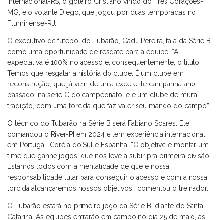
Internacional-RS; o goleiro Cristiano vindo do Três Corações-
MG; e o volante Diego, que jogou por duas temporadas no
Fluminense-RJ.
O executivo de futebol do Tubarão, Cadu Pereira, fala da Série B
como uma oportunidade de resgate para a equipe. “A
expectativa é 100% no acesso e, consequentemente, o título.
Temos que resgatar a história do clube. É um clube em
reconstrução, que já vem de uma excelente campanha ano
passado, na série C do campeonato, e é um clube de muita
tradição, com uma torcida que faz valer seu mando do campo”.
O técnico do Tubarão na Série B será Fabiano Soares. Ele
comandou o River-PI em 2024 e tem experiência internacional
em Portugal, Coréia do Sul e Espanha. “O objetivo é montar um
time que ganhe jogos, que nos leve a subir pra primeira divisão.
Estamos todos com a mentalidade de que é nossa
responsabilidade lutar para conseguir o acesso e com a nossa
torcida alcançaremos nossos objetivos”, comentou o treinador.
O Tubarão estará no primeiro jogo da Série B, diante do Santa
Catarina. As equipes entrarão em campo no dia 25 de maio, às