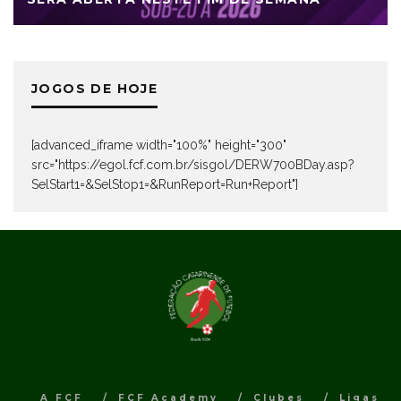
JOGOS DE HOJE
[advanced_iframe width="100%" height="300"
src="https://egol.fcf.com.br/sisgol/DERW700BDay.asp?
SelStart1=&SelStop1=&RunReport=Run+Report"]
A FCF
FCF Academy
Clubes
Ligas