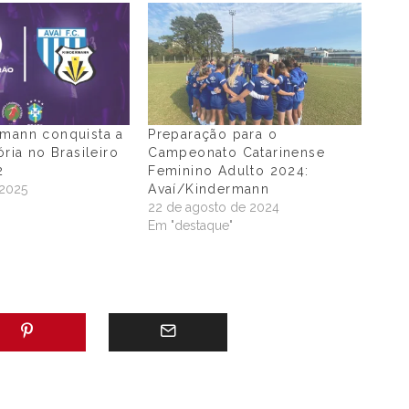
rmann conquista a
Preparação para o
ória no Brasileiro
Campeonato Catarinense
2
Feminino Adulto 2024:
 2025
Avaí/Kindermann
"
22 de agosto de 2024
Em "destaque"