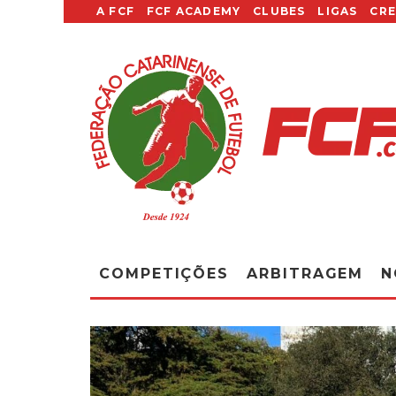
A FCF
FCF ACADEMY
CLUBES
LIGAS
CR
COMPETIÇÕES
ARBITRAGEM
N