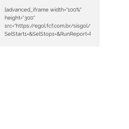
[advanced_iframe width="100%"
height="300"
src="https://egol.fcf.com.br/sisgol/DERW700BDay
SelStart1=&SelStop1=&RunReport=Run+Report"]