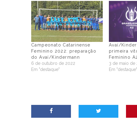
Campeonato Catarinense
Avaí/Kinde
Feminino 2022: preparação
primeira vit
do Avaí/Kindermann
Feminino A
6 de outubro de 2022
3 de maio de
Em "destaque"
Em "destaque