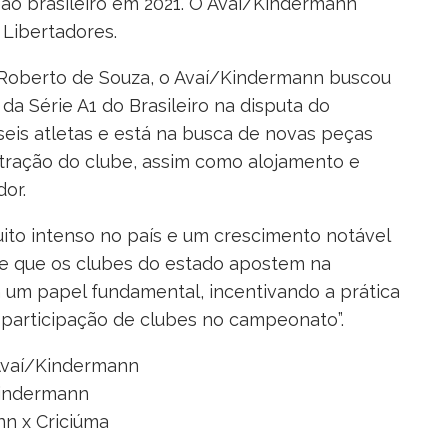
eão brasileiro em 2021. O Avaí/Kindermann
Libertadores.
 Roberto de Souza, o Avaí/Kindermann buscou
da Série A1 do Brasileiro na disputa do
seis atletas e está na busca de novas peças
stração do clube, assim como alojamento e
dor.
ito intenso no país e um crescimento notável
te que os clubes do estado apostem na
m um papel fundamental, incentivando a prática
 participação de clubes no campeonato”.
 Avaí/Kindermann
Kindermann
nn x Criciúma