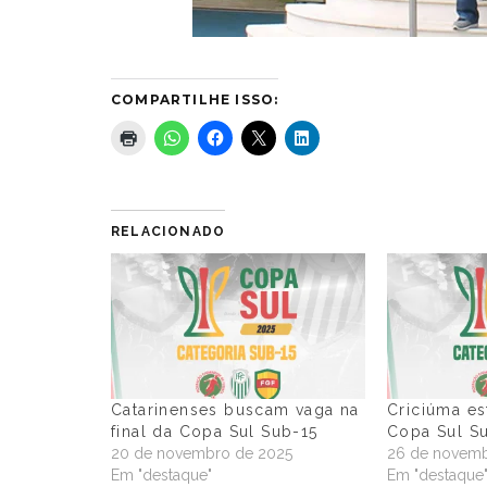
COMPARTILHE ISSO:
RELACIONADO
Catarinenses buscam vaga na
Criciúma est
final da Copa Sul Sub-15
Copa Sul S
20 de novembro de 2025
26 de novemb
Em "destaque"
Em "destaque