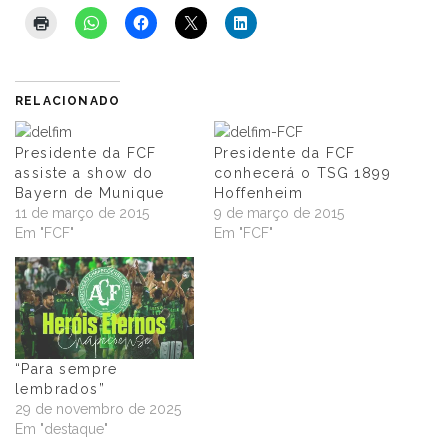
RELACIONADO
Presidente da FCF
Presidente da FCF
assiste a show do
conhecerá o TSG 1899
Bayern de Munique
Hoffenheim
11 de março de 2015
9 de março de 2015
Em "FCF"
Em "FCF"
“Para sempre
lembrados”
29 de novembro de 2025
Em "destaque"