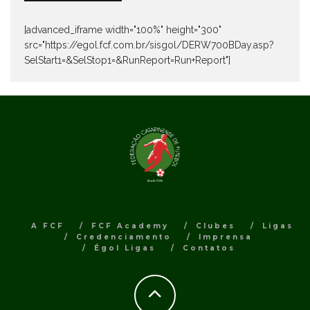
[advanced_iframe width="100%" height="300"
src="https://egol.fcf.com.br/sisgol/DERW700BDay.asp?
SelStart1=&SelStop1=&RunReport=Run+Report"]
A FCF
FCF Academy
Clubes
Ligas
Credenciamento
Imprensa
Égol Ligas
Contatos