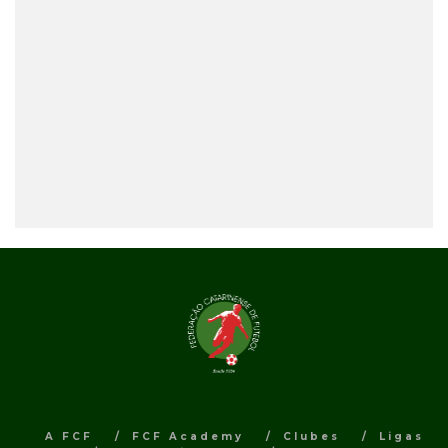
A FCF
FCF Academy
Clubes
Ligas