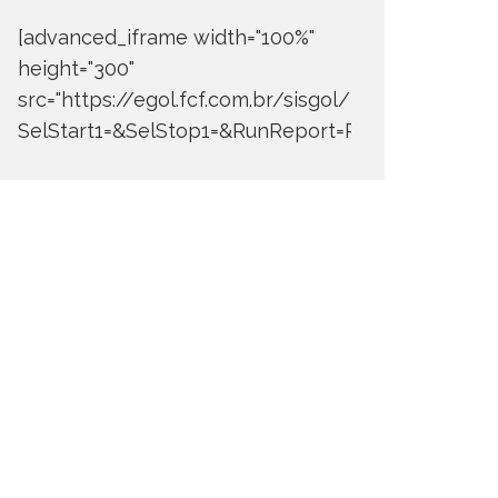
[advanced_iframe width="100%"
height="300"
src="https://egol.fcf.com.br/sisgol/DERW700BDay
SelStart1=&SelStop1=&RunReport=Run+Report"]