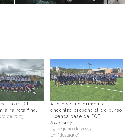
nça Base FCF
Alto nível no primeiro
ra na reta final
encontro presencial do curso
ro de 2023
Licença base da FCF
"
Academy
29 de julho de 2025
Em "destaque"