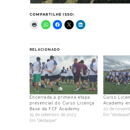
COMPARTILHE ISSO:
RELACIONADO
Encerrada a primeira etapa
Curso Lice
presencial do Curso Licença
Academy ent
Base da FCF Academy
20 de novemb
19 de setembro de 2023
Em "destaque
Em "destaque"