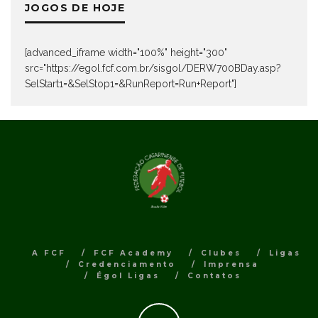
JOGOS DE HOJE
[advanced_iframe width="100%" height="300"
src="https://egol.fcf.com.br/sisgol/DERW700BDay.asp?
SelStart1=&SelStop1=&RunReport=Run+Report"]
A FCF
FCF Academy
Clubes
Ligas
Credenciamento
Imprensa
Égol Ligas
Contatos