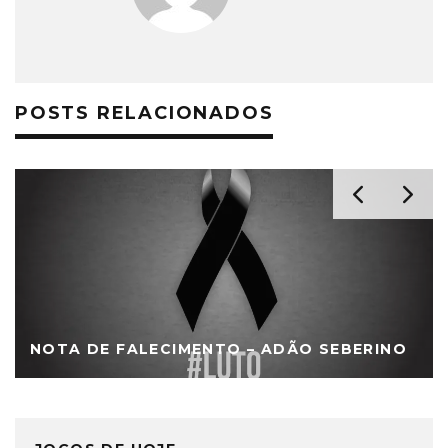
POSTS RELACIONADOS
NOTA DE FALECIMENTO – ADÃO SEBERINO