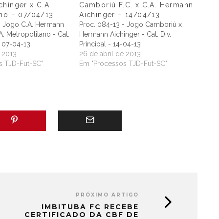
hinger x C.A.
Camboriú F.C. x C.A. Hermann
ano – 07/04/13
Aichinger – 14/04/13
- Jogo C.A. Hermann
Proc. 084-13 - Jogo Camboriú x
A. Metropolitano - Cat.
Hermann Aichinger - Cat. Div.
 - 07-04-13
Principal - 14-04-13
e 2013
26 de abril de 2013
s TJD-Fut-SC"
Em "Processos TJD-Fut-SC"
PRÓXIMO ARTIGO
IMBITUBA FC RECEBE
CERTIFICADO DA CBF DE