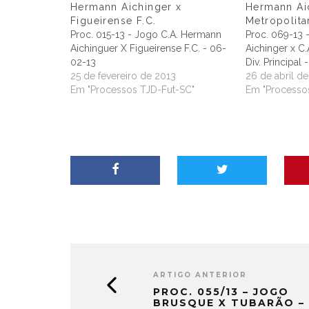
Hermann Aichinger x
Hermann Aic
Figueirense F.C.
Metropolit
Proc. 015-13 - Jogo C.A. Hermann
Proc. 069-13 
Aichinguer X Figueirense F.C. - 06-
Aichinger x C.
02-13
Div. Principal
25 de fevereiro de 2013
26 de abril d
Em "Processos TJD-Fut-SC"
Em "Processo
ARTIGO ANTERIOR
PROC. 055/13 – JOGO
BRUSQUE X TUBARÃO –