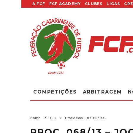
A FCF
FCF ACADEMY
CLUBES
LIGAS
CR
COMPETIÇÕES
ARBITRAGEM
N
Home
TJD
Processos TJD-Fut-SC
PROC. 068/13 – JO