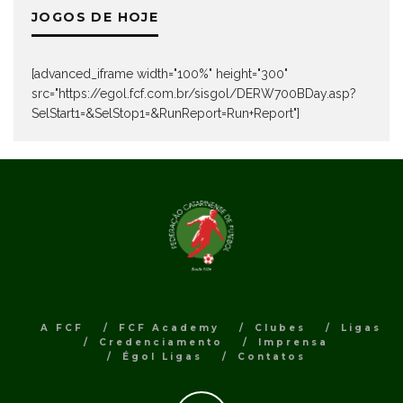
JOGOS DE HOJE
[advanced_iframe width="100%" height="300"
src="https://egol.fcf.com.br/sisgol/DERW700BDay.asp?
SelStart1=&SelStop1=&RunReport=Run+Report"]
A FCF
FCF Academy
Clubes
Ligas
Credenciamento
Imprensa
Égol Ligas
Contatos