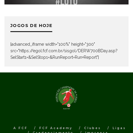
JOGOS DE HOJE
[advanced_iframe width="100%" height="300"
src="https://egol.fcf.com.br/sisgol/DERW700BDay.asp?
SelStart1=&SelStop1=&RunReport=Run+Report"]
A FCF
FCF Academy
Clubes
Ligas
Credenciamento
Imprensa