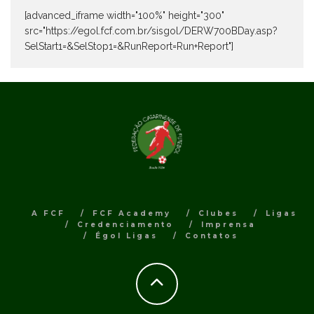
[advanced_iframe width="100%" height="300"
src="https://egol.fcf.com.br/sisgol/DERW700BDay.asp?
SelStart1=&SelStop1=&RunReport=Run+Report"]
A FCF
FCF Academy
Clubes
Ligas
Credenciamento
Imprensa
Égol Ligas
Contatos