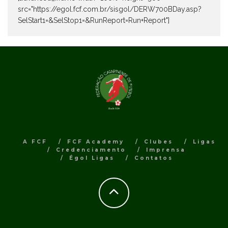
src="https://egol.fcf.com.br/sisgol/DERW700BDay.asp?
SelStart1=&SelStop1=&RunReport=Run+Report"]
A FCF
FCF Academy
Clubes
Ligas
Credenciamento
Imprensa
Égol Ligas
Contatos